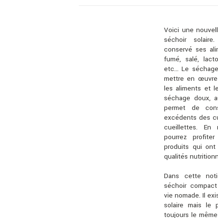
Voici une nouvell
séchoir solair
conservé ses ali
fumé, salé, lac
etc… Le séchage 
mettre en œuvre 
les aliments et 
séchage doux, a
permet de cons
excédents des cu
cueillettes. En
pourrez profit
produits qui ont
qualités nutritionn
Dans cette not
séchoir compact
vie nomade. Il ex
solaire mais le
toujours le même :