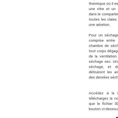
thermique où il es
une vitre et un s
dans le comparti
toutes les claies
une aération.
Pour un séchage 
comprise entre 
chambre de séch
tout corps dégage
de la ventilatio
séchage sec. Une
séchage, et d
détruiront les a
des denrées séc
Accédez à la 
téléchargez la n
que le fichier 
bouton ci-dessous