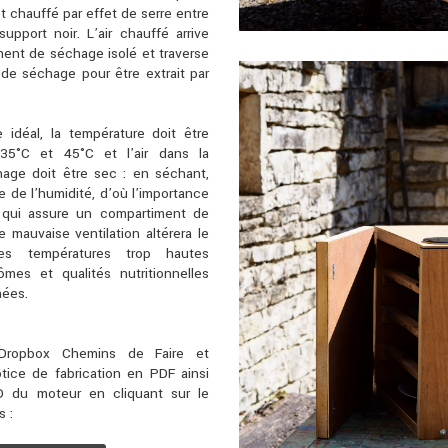
t chauffé par effet de serre entre
upport noir. L’air chauffé arrive
ment de séchage isolé et traverse
 de séchage pour être extrait par
idéal, la température doit être
35°C et 45°C et l’air dans la
age doit être sec : en séchant,
 de l’humidité, d’où l’importance
n qui assure un compartiment de
 mauvaise ventilation altérera le
es températures trop hautes
rômes et qualités nutritionnelles
hées.
Dropbox Chemins de Faire et
otice de fabrication en PDF ainsi
3D du moteur en cliquant sur le
 :