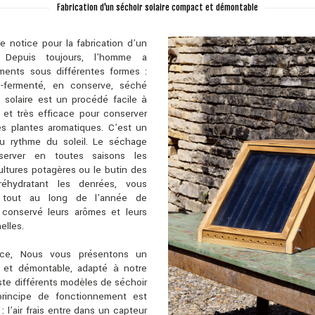
Fabrication d'un séchoir solaire compact et démontable
e notice pour la fabrication d’un
e. Depuis toujours, l’homme a
ments sous différentes formes :
to-fermenté, en conserve, séché
solaire est un procédé facile à
et très efficace pour conserver
les plantes aromatiques. C’est un
u rythme du soleil. Le séchage
erver en toutes saisons les
ltures potagères ou le butin des
 réhydratant les denrées, vous
er tout au long de l’année de
 conservé leurs arômes et leurs
elles.
ice, Nous vous présentons un
 et démontable, adapté à notre
iste différents modèles de séchoir
 principe de fonctionnement est
 l’air frais entre dans un capteur