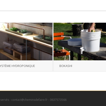
YSTÈME HYDROPONIQUE
BOKASHI
éservés - contact@cheminsdefaire.fr - 0637573566