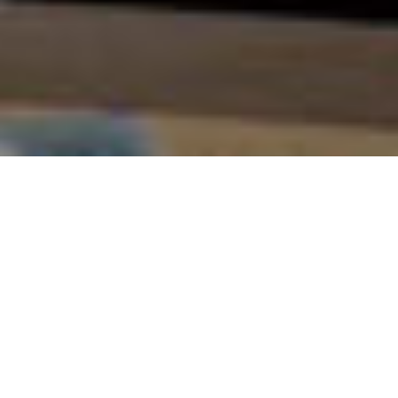
LES OBJECTIFS DE L’ASSOCIATION
L’association
Chemins de Faire a pour objet de sensibiliser
le public varié aux enjeux du réemploi, de l’écologie et de la
fabrication, afin de transformer la perception de l’impact
écologique. Nous encourageons le faire soi-même, la
réparation, la mise en oeuvre de solutions énergétiques
autonomes, ainsi qu’
un regard renouvelé sur les déchets,
considérés comme des ressources à valoriser.