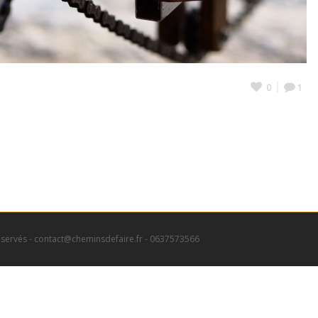
0
1
éservés - contact@cheminsdefaire.fr - 0637573566