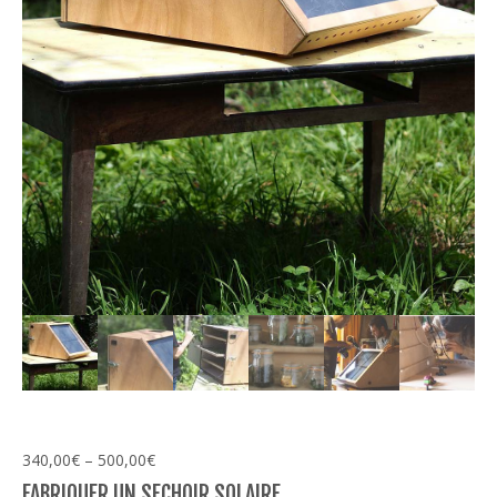
340,00
€
–
500,00
€
FABRIQUER UN SECHOIR SOLAIRE