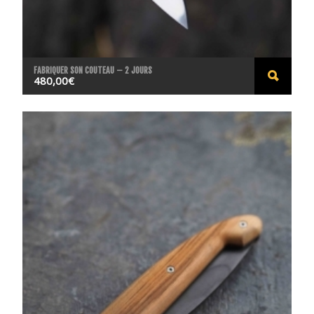
FABRIQUER SON COUTEAU – 2 JOURS
480,00
€
ACHE
TER
LE
PROD
UIT