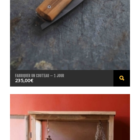
FABRIQUER UN COUTEAU – 1 JOUR
235,00
€
ACHE
TER
LE
PROD
UIT