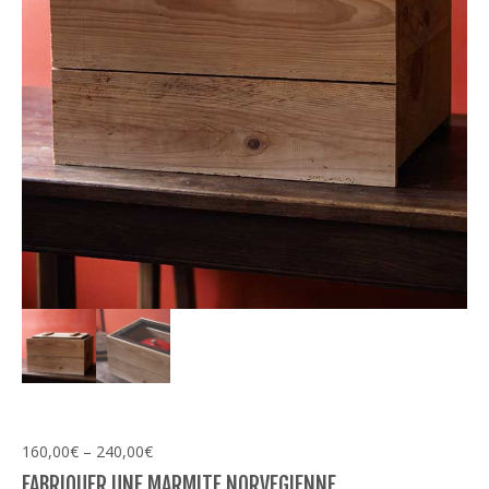
160,00
€
–
240,00
€
FABRIQUER UNE MARMITE NORVEGIENNE