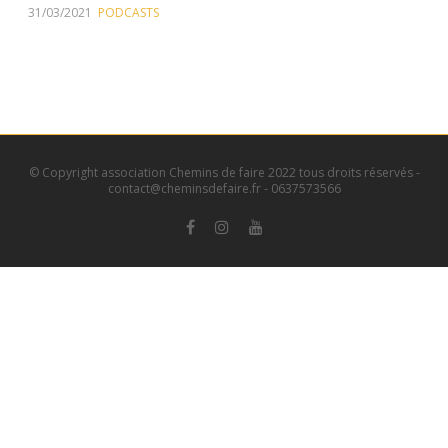
31/03/2021
PODCASTS
© Copyright association Chemins de faire 2022 tous droits réservés -
contact@cheminsdefaire.fr - 0637573566