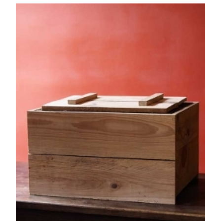
ACHE
TER
LE
PROD
UIT