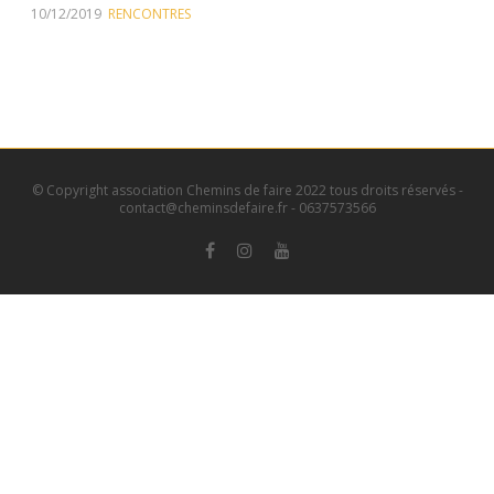
10/12/2019
RENCONTRES
© Copyright association Chemins de faire 2022 tous droits réservés -
contact@cheminsdefaire.fr - 0637573566